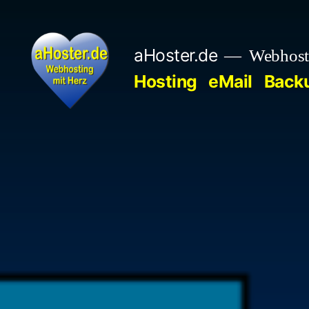
Zum
Inhalt
aHoster.de
Webhoste
springen
Hosting
eMail
Back